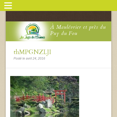
À Maulévrier et près du
Puy du Fou
thMPGNZLJI
Posté le avril 24, 2016