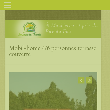
À Maulévrier et près du
Puy du Fou
Mobil-home 4/6 personnes terrasse
couverte