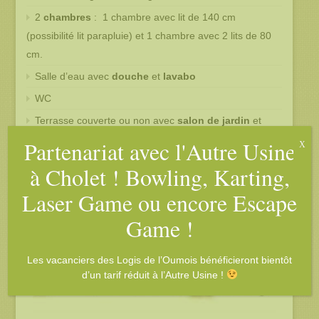
2
chambres
: 1 chambre avec lit de 140 cm
(possibilité lit parapluie) et 1 chambre avec 2 lits de 80
cm.
Salle d’eau avec
douche
et
lavabo
WC
Terrasse couverte ou non avec
salon de jardin
et
bains de soleil.
Partenariat avec l'Autre Usine
X
à Cholet ! Bowling, Karting,
Laser Game ou encore Escape
Game !
Les vacanciers des Logis de l’Oumois bénéficieront bientôt
d’un tarif réduit à l’Autre Usine !