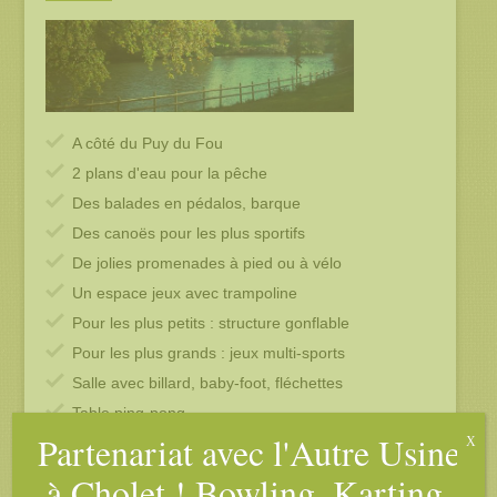
A côté du Puy du Fou
2 plans d'eau pour la pêche
Des balades en pédalos, barque
Des canoës pour les plus sportifs
De jolies promenades à pied ou à vélo
Un espace jeux avec trampoline
Pour les plus petits : structure gonflable
Pour les plus grands : jeux multi-sports
Salle avec billard, baby-foot, fléchettes
Table ping-pong
Partenariat avec l'Autre Usine
X
Des poneys, oies, paons...à rencontrer
Un parc de 2,5 hectares pour la détente
à Cholet ! Bowling, Karting,