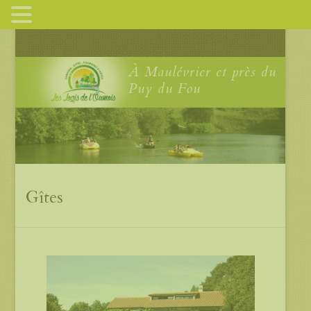
À Maulévrier et près du
Puy du Fou
Gîtes