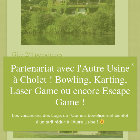
Gîte 2/4 personnes
Partenariat avec l'Autre Usine
X
à Cholet ! Bowling, Karting,
Laser Game ou encore Escape
Game !
Les vacanciers des Logis de l’Oumois bénéficieront bientôt
d’un tarif réduit à l’Autre Usine !