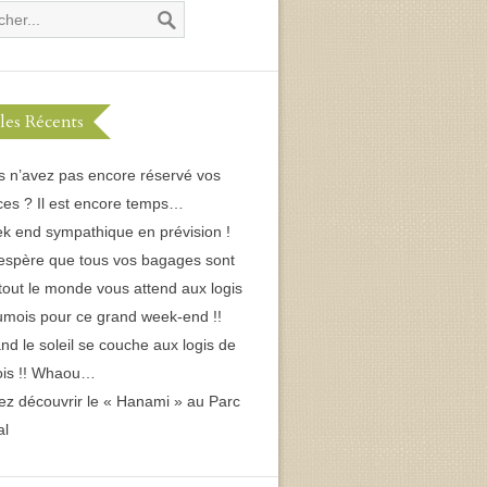
cles Récents
s n’avez pas encore réservé vos
es ? Il est encore temps…
k end sympathique en prévision !
espère que tous vos bagages sont
 tout le monde vous attend aux logis
umois pour ce grand week-end !!
d le soleil se couche aux logis de
ois !! Whaou…
ez découvrir le « Hanami » au Parc
al