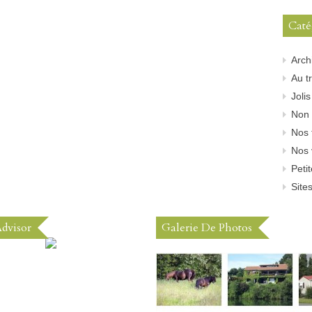
Caté
Arch
Au tr
Joli
Non 
Nos 
Nos 
Peti
Sites
Advisor
Galerie De Photos