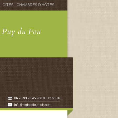
 . GITES . CHAMBRES D'HÔTES
u Puy du Fou
06 26 93 93 45 - 06 03 12 66 26
info@logisdeloumois.com