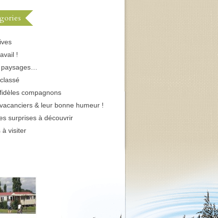
gories
ives
avail !
s paysages…
classé
fidèles compagnons
vacanciers & leur bonne humeur !
tes surprises à découvrir
 à visiter