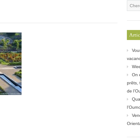
Arti
Vou
vacanc
Wee
On 
prêts,
de l’O
Quan
l’Oum
Ven
Orient