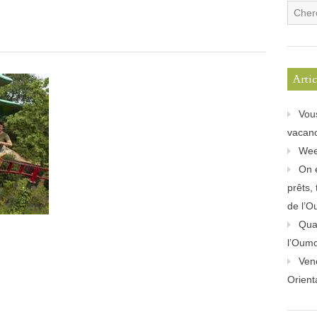
Arti
Vou
vacanc
Wee
On 
prêts,
de l’O
Quan
l’Oum
Ven
Orient