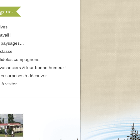
gories
ives
avail !
s paysages…
classé
fidèles compagnons
vacanciers & leur bonne humeur !
tes surprises à découvrir
 à visiter