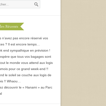
cles Récents
s n’avez pas encore réservé vos
es ? Il est encore temps…
k end sympathique en prévision !
espère que tous vos bagages sont
 tout le monde vous attend aux logis
umois pour ce grand week-end !!
d le soleil se couche aux logis de
ois !! Whaou…
ez découvrir le « Hanami » au Parc
al