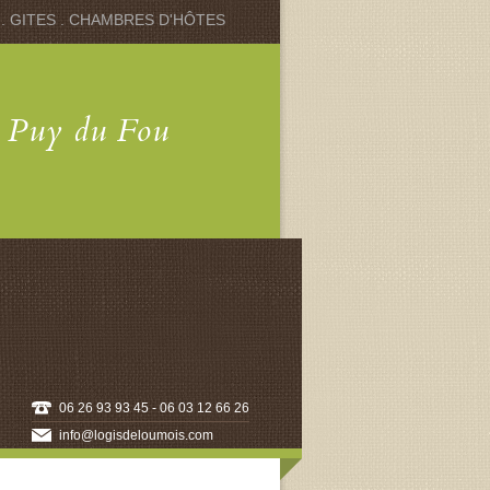
 . GITES . CHAMBRES D'HÔTES
u Puy du Fou
06 26 93 93 45 - 06 03 12 66 26
info@logisdeloumois.com