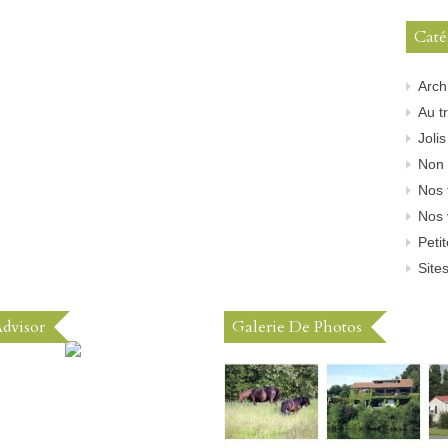
Caté
Arch
Au tr
Joli
Non 
Nos 
Nos 
Peti
Sites
Advisor
Galerie De Photos