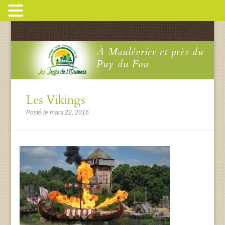
À Maulévrier et près du
Puy du Fou
Les Vikings
Posté le mars 22, 2016