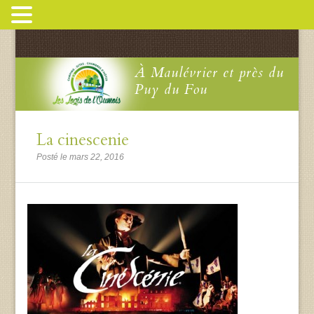
À Maulévrier et près du
Puy du Fou
La cinescenie
Posté le mars 22, 2016