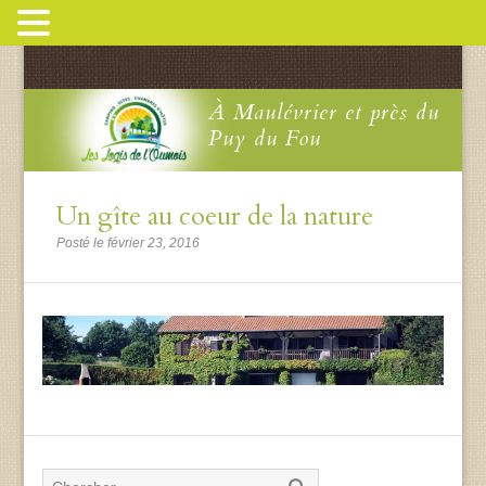
À Maulévrier et près du
Puy du Fou
Un gîte au coeur de la nature
Posté le février 23, 2016