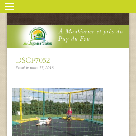
À Maulévrier et près du
Puy du Fou
DSCF7052
Posté le mars 17, 2016