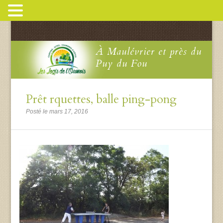
À Maulévrier et près du
Puy du Fou
Prêt rquettes, balle ping-pong
Posté le mars 17, 2016