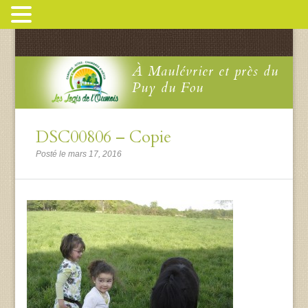
À Maulévrier et près du
Puy du Fou
DSC00806 – Copie
Posté le mars 17, 2016