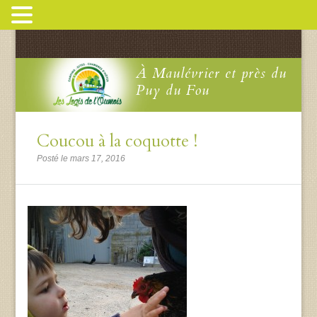
À Maulévrier et près du
Puy du Fou
Coucou à la coquotte !
Posté le mars 17, 2016