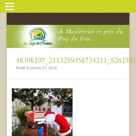
À Maulévrier et près du
Puy du Fou
48398197_2113259358734211_526159
Posté le janvier 27, 2019