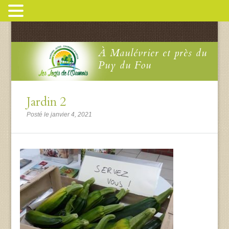
À Maulévrier et près du
Puy du Fou
Jardin 2
Posté le janvier 4, 2021