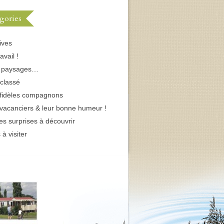
gories
ives
avail !
s paysages…
classé
fidèles compagnons
vacanciers & leur bonne humeur !
tes surprises à découvrir
 à visiter