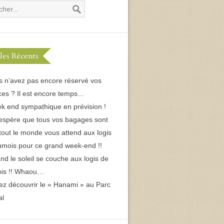
cles Récents
s n’avez pas encore réservé vos
es ? Il est encore temps…
k end sympathique en prévision !
espère que tous vos bagages sont
 tout le monde vous attend aux logis
umois pour ce grand week-end !!
d le soleil se couche aux logis de
ois !! Whaou…
ez découvrir le « Hanami » au Parc
al