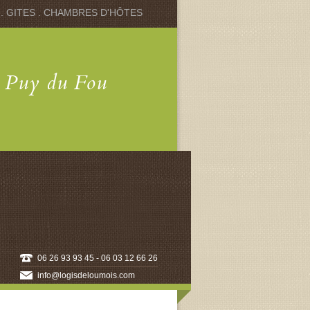
 . GITES . CHAMBRES D'HÔTES
u Puy du Fou
06 26 93 93 45 - 06 03 12 66 26
info@logisdeloumois.com