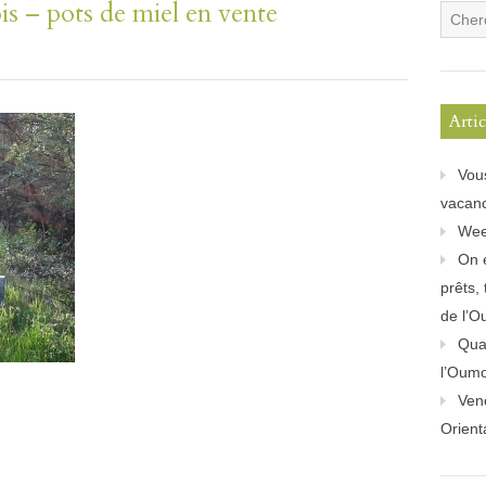
s – pots de miel en vente
Arti
Vou
vacanc
Wee
On 
prêts,
de l’O
Quan
l’Oum
Ven
Orient