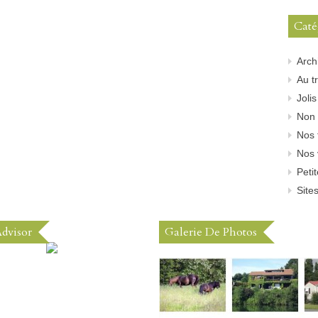
Caté
Arch
Au tr
Joli
Non 
Nos 
Nos 
Peti
Sites
Advisor
Galerie De Photos