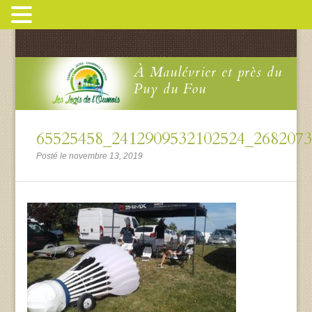
À Maulévrier et près du
Puy du Fou
65525458_2412909532102524_268207
Posté le novembre 13, 2019