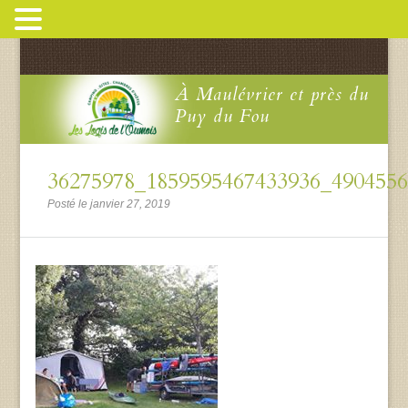
À Maulévrier et près du
Puy du Fou
36275978_1859595467433936_490455
Posté le janvier 27, 2019