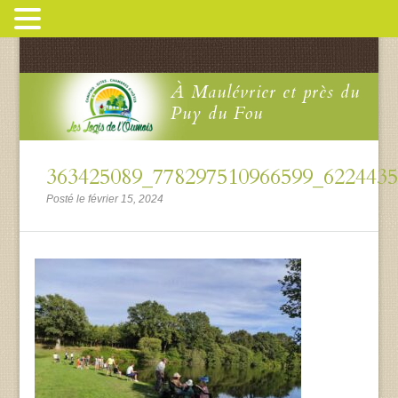
À Maulévrier et près du
Puy du Fou
363425089_778297510966599_622443
Posté le février 15, 2024