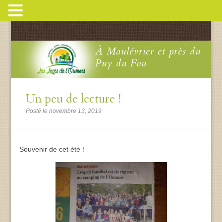
À Maulévrier et près du
Puy du Fou
Un peu de lecture !
Posté le novembre 13, 2019
Souvenir de cet été !