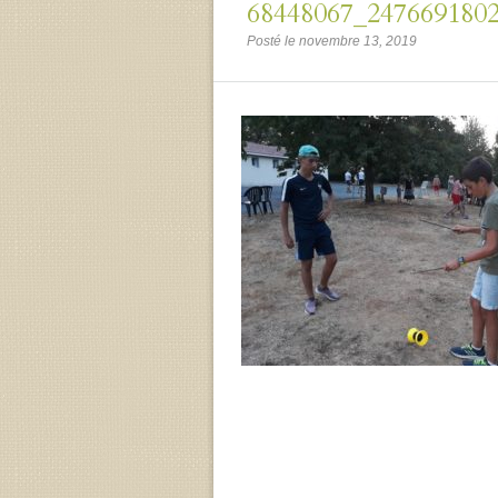
68448067_247669180
Posté le novembre 13, 2019