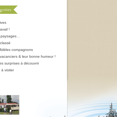
gories
ives
avail !
s paysages…
classé
fidèles compagnons
vacanciers & leur bonne humeur !
tes surprises à découvrir
 à visiter