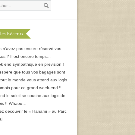
cles Récents
s n’avez pas encore réservé vos
es ? Il est encore temps…
k end sympathique en prévision !
espère que tous vos bagages sont
 tout le monde vous attend aux logis
umois pour ce grand week-end !!
d le soleil se couche aux logis de
ois !! Whaou…
ez découvrir le « Hanami » au Parc
al