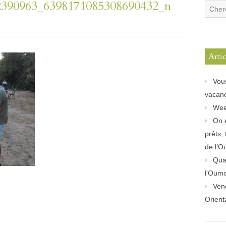
2390963_6398171085308690432_n
Arti
Vou
vacanc
Wee
On 
prêts,
de l’O
Quan
l’Oum
Ven
Orient