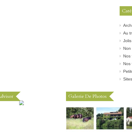
Caté
Arch
Au tr
Joli
Non 
Nos 
Nos 
Peti
Sites
Advisor
Galerie De Photos