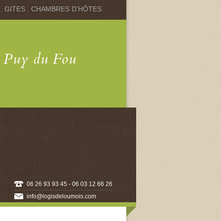
 . GITES . CHAMBRES D'HÔTES
u Puy du Fou
06 26 93 93 45 - 06 03 12 66 26
info@logisdeloumois.com