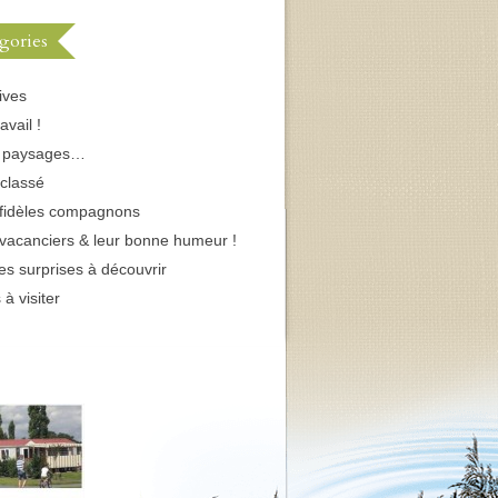
gories
ives
avail !
s paysages…
classé
fidèles compagnons
vacanciers & leur bonne humeur !
tes surprises à découvrir
 à visiter