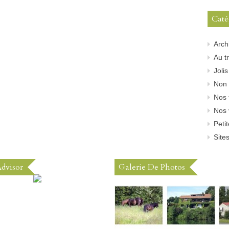
Caté
Arch
Au tr
Joli
Non 
Nos 
Nos 
Peti
Sites
Advisor
Galerie De Photos