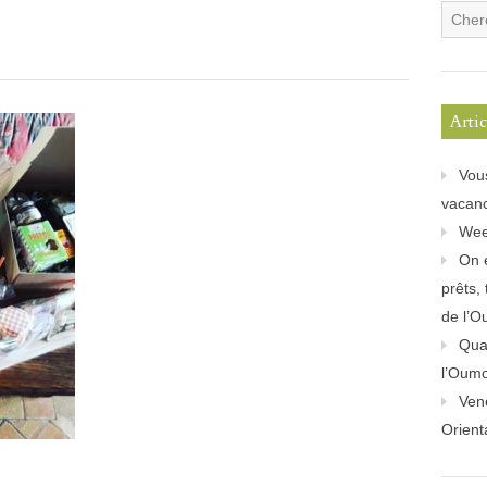
Arti
Vou
vacanc
Wee
On 
prêts,
de l’O
Quan
l’Oum
Ven
Orient