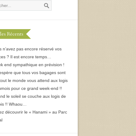
cles Récents
s n’avez pas encore réservé vos
es ? Il est encore temps…
k end sympathique en prévision !
espère que tous vos bagages sont
 tout le monde vous attend aux logis
umois pour ce grand week-end !!
d le soleil se couche aux logis de
ois !! Whaou…
ez découvrir le « Hanami » au Parc
al