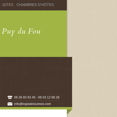
 . GITES . CHAMBRES D'HÔTES
u Puy du Fou
06 26 93 93 45 - 06 03 12 66 26
info@logisdeloumois.com