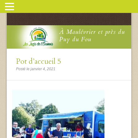
À Maulévrier et près du
Puy du Fou
Pot d’accueil 5
Posté le janvier 4, 2021