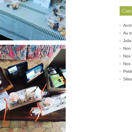
Caté
Arch
Au tr
Joli
Non 
Nos 
Nos 
Peti
Sites