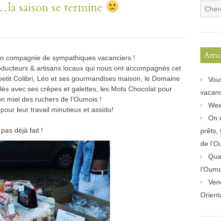
s…la saison se termine
Arti
n compagnie de sympathiques vacanciers !
oducteurs & artisans locaux qui nous ont accompagnés cet
li petit Colibri, Léo et ses gourmandises maison, le Domaine
Vou
lés avec ses crêpes et galettes, les Mots Chocolat pour
vacanc
on miel des ruchers de l’Oumois !
Wee
pour leur travail minutieux et assidu!
On 
pas déjà fait !
prêts,
de l’O
Quan
l’Oum
Ven
Orient