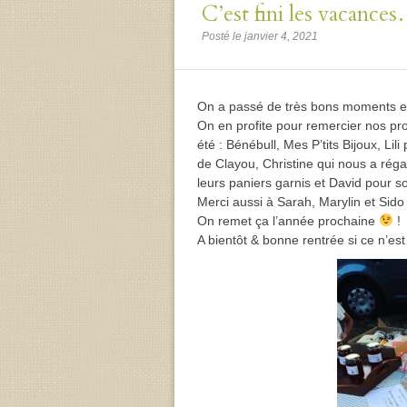
C’est fini les vacance
Posté le janvier 4, 2021
On a passé de très bons moments e
On en profite pour remercier nos pr
été : Bénébull, Mes P’tits Bijoux, Li
de Clayou, Christine qui nous a réga
leurs paniers garnis et David pour s
Merci aussi à Sarah, Marylin et Sido 
On remet ça l’année prochaine
!
A bientôt & bonne rentrée si ce n’est 