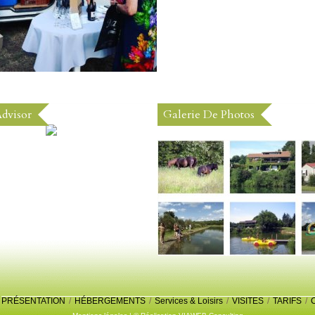
Advisor
Galerie De Photos
PRÉSENTATION
/
HÉBERGEMENTS
/
Services & Loisirs
/
VISITES
/
TARIFS
/