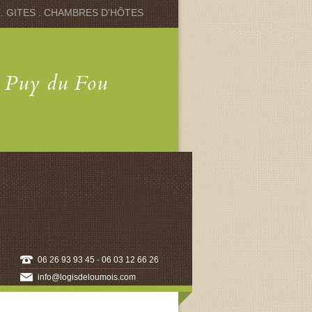
 . GITES . CHAMBRES D'HÔTES
u Puy du Fou
06 26 93 93 45 - 06 03 12 66 26
info@logisdeloumois.com