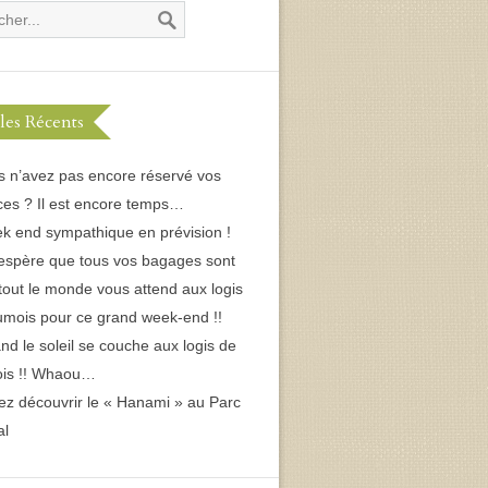
cles Récents
s n’avez pas encore réservé vos
es ? Il est encore temps…
k end sympathique en prévision !
espère que tous vos bagages sont
 tout le monde vous attend aux logis
umois pour ce grand week-end !!
d le soleil se couche aux logis de
ois !! Whaou…
ez découvrir le « Hanami » au Parc
al