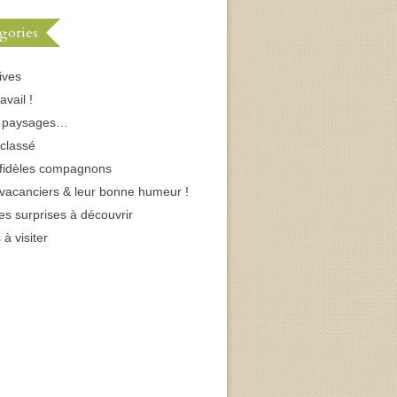
gories
ives
avail !
s paysages…
classé
fidèles compagnons
vacanciers & leur bonne humeur !
tes surprises à découvrir
 à visiter