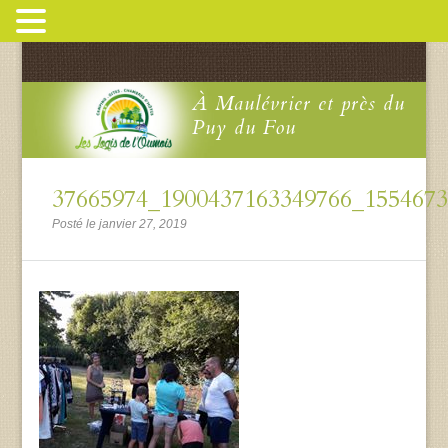
À Maulévrier et près du
Puy du Fou
37665974_1900437163349766_155467
Posté le janvier 27, 2019