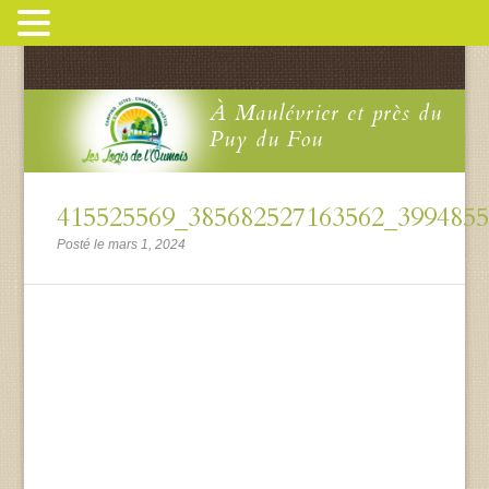
À Maulévrier et près du
Puy du Fou
415525569_385682527163562_399485
Posté le mars 1, 2024
Lecteur
vidéo