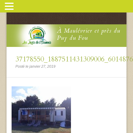
À Maulévrier et près du
Puy du Fou
37178550_1887511431309006_601487
Posté le janvier 27, 2019