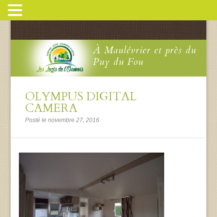
À Maulévrier et près du
Puy du Fou
OLYMPUS DIGITAL
CAMERA
Posté le novembre 27, 2016