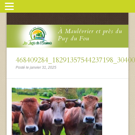
À Maulévrier et près du
Puy du Fou
468409284_18291357544237198_3040
Posté le janvier 31, 2025