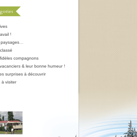
gories
ives
avail !
s paysages…
classé
fidèles compagnons
vacanciers & leur bonne humeur !
tes surprises à découvrir
 à visiter