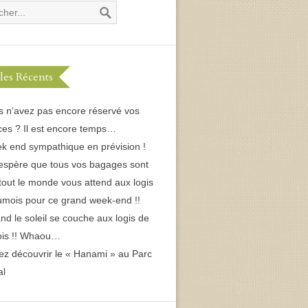
cles Récents
s n’avez pas encore réservé vos
es ? Il est encore temps…
k end sympathique en prévision !
espère que tous vos bagages sont
 tout le monde vous attend aux logis
umois pour ce grand week-end !!
d le soleil se couche aux logis de
ois !! Whaou…
ez découvrir le « Hanami » au Parc
al