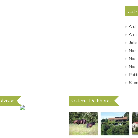
Caté
Arch
Au tr
Joli
Non 
Nos 
Nos 
Peti
Sites
Advisor
Galerie De Photos