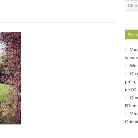
Arti
Vou
vacanc
Wee
On 
prêts,
de l’O
Quan
l’Oum
Ven
Orient