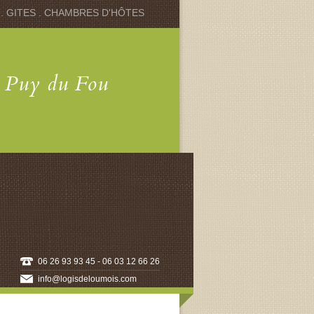
 . GITES . CHAMBRES D'HÔTES
u Puy du Fou
06 26 93 93 45 - 06 03 12 66 26
info@logisdeloumois.com