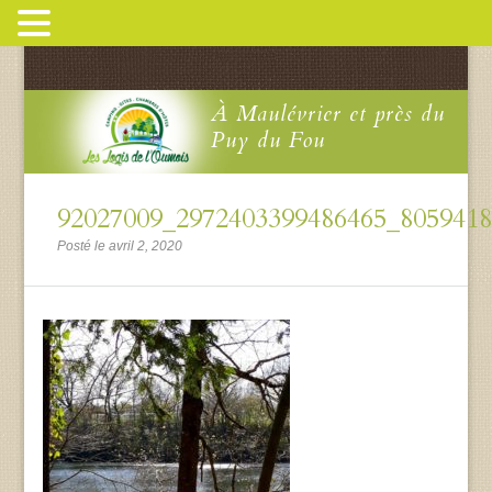
À Maulévrier et près du
Puy du Fou
92027009_2972403399486465_805941
Posté le avril 2, 2020