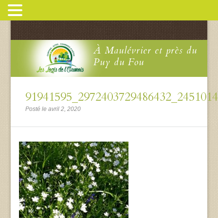
À Maulévrier et près du
Puy du Fou
91941595_2972403729486432_245101
Posté le avril 2, 2020