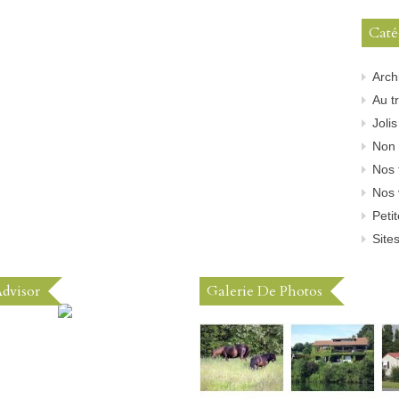
Caté
Arch
Au tr
Joli
Non 
Nos 
Nos 
Peti
Sites
Advisor
Galerie De Photos