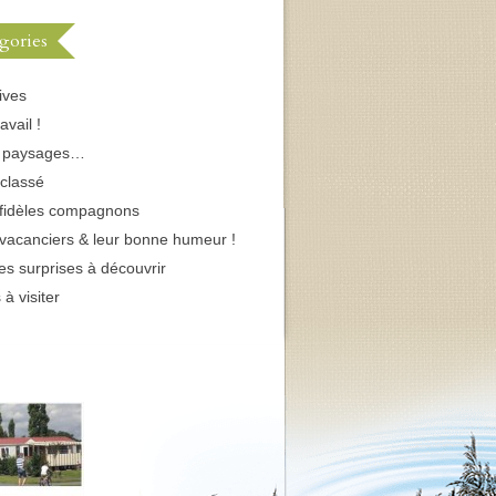
gories
ives
avail !
s paysages…
classé
fidèles compagnons
vacanciers & leur bonne humeur !
tes surprises à découvrir
 à visiter