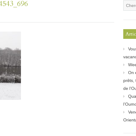
4543_696
Arti
Vou
vacanc
Wee
On 
prêts,
de l’O
Quan
l’Oum
Ven
Orient