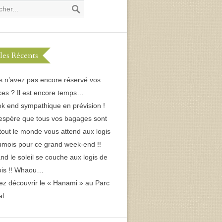
cles Récents
s n’avez pas encore réservé vos
es ? Il est encore temps…
k end sympathique en prévision !
espère que tous vos bagages sont
 tout le monde vous attend aux logis
umois pour ce grand week-end !!
d le soleil se couche aux logis de
ois !! Whaou…
ez découvrir le « Hanami » au Parc
al