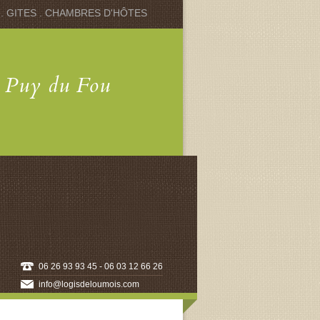
 . GITES . CHAMBRES D'HÔTES
u Puy du Fou
06 26 93 93 45 - 06 03 12 66 26
info@logisdeloumois.com