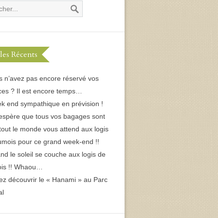
cles Récents
s n’avez pas encore réservé vos
es ? Il est encore temps…
k end sympathique en prévision !
espère que tous vos bagages sont
 tout le monde vous attend aux logis
umois pour ce grand week-end !!
d le soleil se couche aux logis de
ois !! Whaou…
ez découvrir le « Hanami » au Parc
al