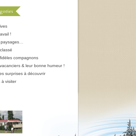
gories
ives
avail !
s paysages…
classé
fidèles compagnons
vacanciers & leur bonne humeur !
tes surprises à découvrir
 à visiter