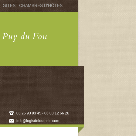
 . GITES . CHAMBRES D'HÔTES
u Puy du Fou
06 26 93 93 45 - 06 03 12 66 26
info@logisdeloumois.com