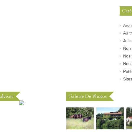
Caté
Arch
Au tr
Joli
Non 
Nos 
Nos 
Peti
Sites
Advisor
Galerie De Photos