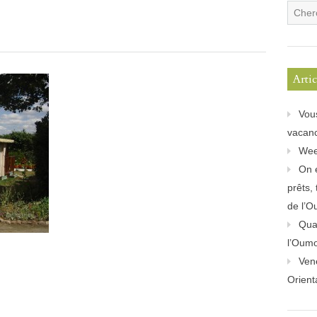
Arti
Vou
vacanc
Wee
On 
prêts,
de l’O
Quan
l’Oum
Ven
Orient