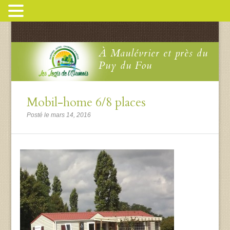
À Maulévrier et près du
Puy du Fou
Mobil-home 6/8 places
Posté le mars 14, 2016