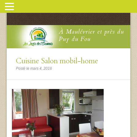
À Maulévrier et près du
Puy du Fou
Cuisine Salon mobil-home
Posté le mars 4, 2016