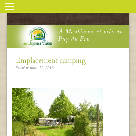
À Maulévrier et près du
Puy du Fou
Emplacement camping
Posté le mars 13, 2016