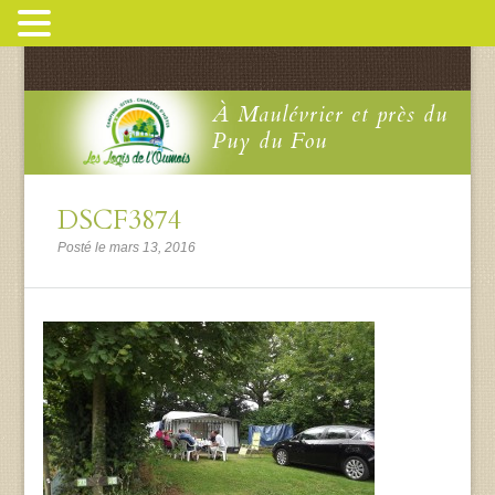
À Maulévrier et près du
Puy du Fou
DSCF3874
Posté le mars 13, 2016