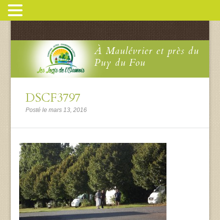
À Maulévrier et près du
Puy du Fou
DSCF3797
Posté le mars 13, 2016