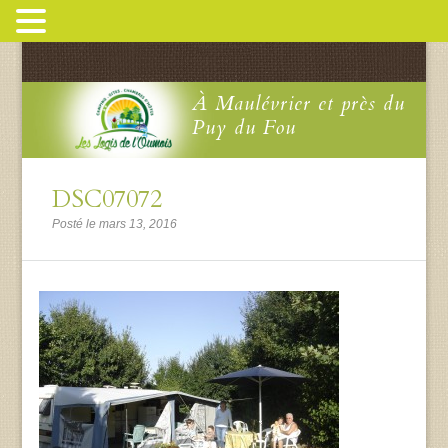
À Maulévrier et près du
Puy du Fou
DSC07072
Posté le mars 13, 2016