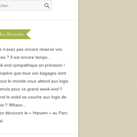
cles Récents
s n’avez pas encore réservé vos
es ? Il est encore temps…
k end sympathique en prévision !
espère que tous vos bagages sont
 tout le monde vous attend aux logis
umois pour ce grand week-end !!
d le soleil se couche aux logis de
ois !! Whaou…
ez découvrir le « Hanami » au Parc
al