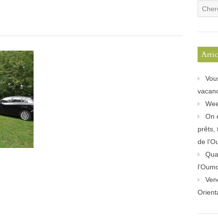
Arti
Vou
vacanc
Wee
On 
prêts,
de l’O
Quan
l’Oum
Ven
Orient