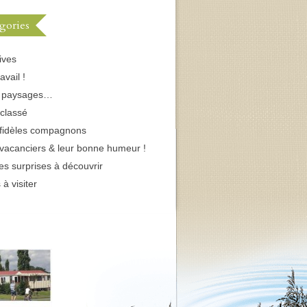
gories
ives
avail !
s paysages…
classé
fidèles compagnons
vacanciers & leur bonne humeur !
tes surprises à découvrir
 à visiter