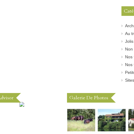
Caté
Arch
Au tr
Joli
Non 
Nos 
Nos 
Peti
Sites
Advisor
Galerie De Photos