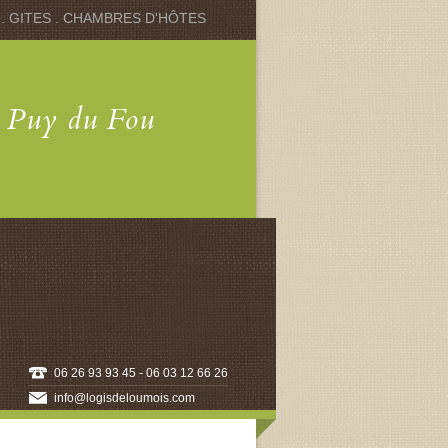
 . GITES . CHAMBRES D'HÔTES
u Puy du Fou
06 26 93 93 45 - 06 03 12 66 26
info@logisdeloumois.com