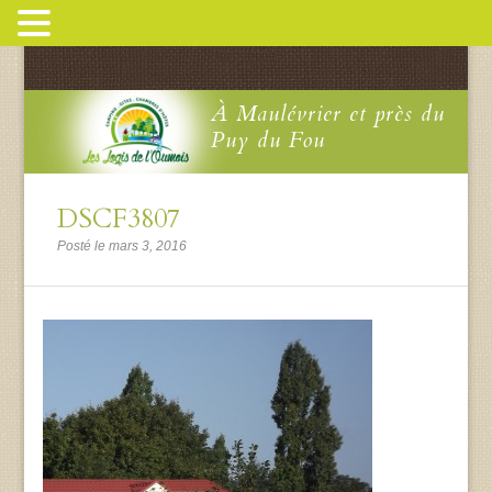
À Maulévrier et près du
Puy du Fou
DSCF3807
Posté le mars 3, 2016