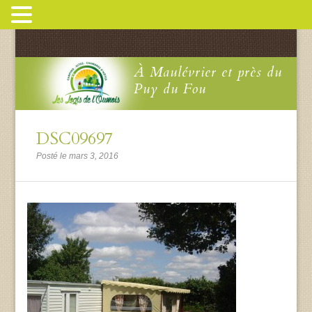
À Maulévrier et près du
Puy du Fou
DSC09697
Posté le mars 3, 2016