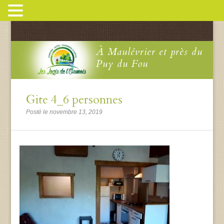
À Maulévrier et près du
Puy du Fou
Gite 4_6 personnes
Posté le novembre 13, 2019