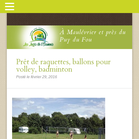
À Maulévrier et près du
Puy du Fou
Prêt de raquettes, ballons pour
volley, badminton
Posté le février 29, 2016