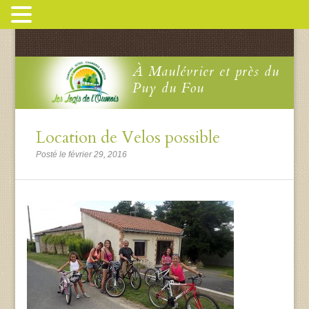
À Maulévrier et près du
Puy du Fou
Location de Velos possible
Posté le février 29, 2016