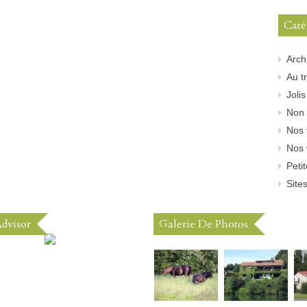
Caté
Arch
Au tr
Joli
Non 
Nos 
Nos 
Peti
Sites
Advisor
Galerie De Photos