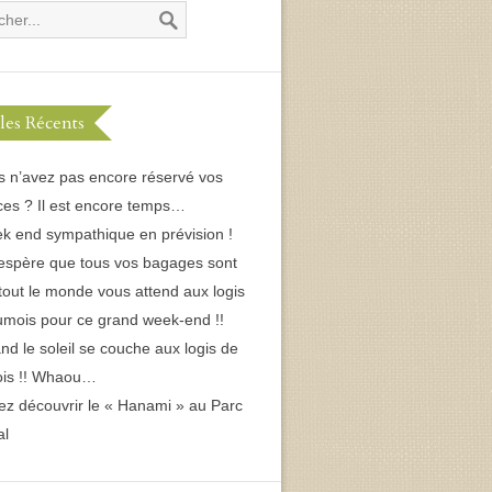
cles Récents
s n’avez pas encore réservé vos
es ? Il est encore temps…
k end sympathique en prévision !
espère que tous vos bagages sont
 tout le monde vous attend aux logis
umois pour ce grand week-end !!
d le soleil se couche aux logis de
ois !! Whaou…
ez découvrir le « Hanami » au Parc
al