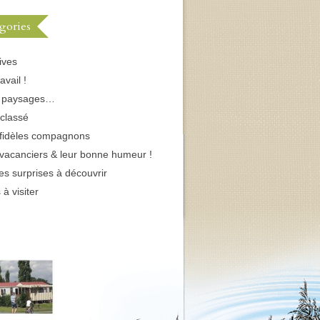
gories
ives
avail !
s paysages…
classé
fidèles compagnons
vacanciers & leur bonne humeur !
tes surprises à découvrir
 à visiter