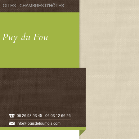
 . GITES . CHAMBRES D'HÔTES
u Puy du Fou
06 26 93 93 45 - 06 03 12 66 26
info@logisdeloumois.com