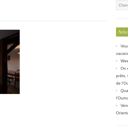
Arti
Vou
vacanc
Wee
On 
prêts,
de l’O
Quan
l’Oum
Ven
Orient