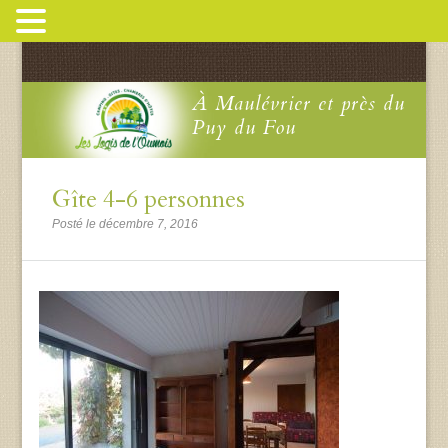
À Maulévrier et près du
Puy du Fou
Gîte 4-6 personnes
Posté le décembre 7, 2016