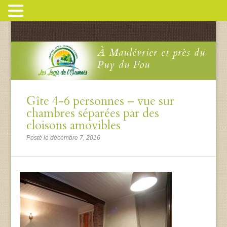
À Maulévrier et près du
Puy du Fou
Gîte 4-6 personnes – vue sur
chambres séparées par des
cloisons amovibles
Posté le décembre 7, 2016