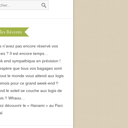
cles Récents
s n’avez pas encore réservé vos
es ? Il est encore temps…
k end sympathique en prévision !
espère que tous vos bagages sont
 tout le monde vous attend aux logis
umois pour ce grand week-end !!
d le soleil se couche aux logis de
ois !! Whaou…
ez découvrir le « Hanami » au Parc
al