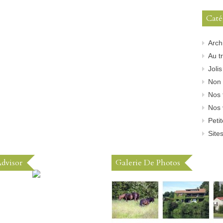
Caté
Arch
Au tr
Joli
Non 
Nos 
Nos 
Peti
Sites
Advisor
Galerie De Photos