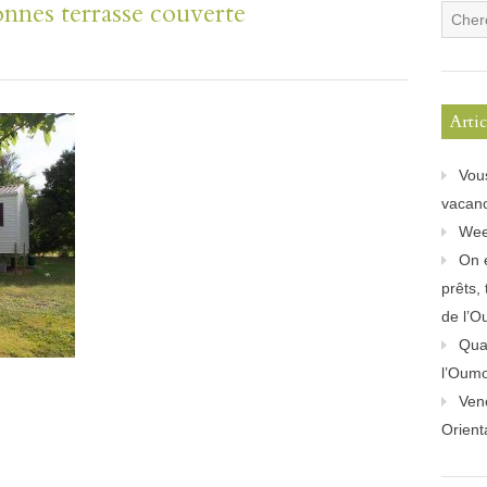
nes terrasse couverte
Arti
Vou
vacanc
Wee
On 
prêts,
de l’O
Quan
l’Oum
Ven
Orient