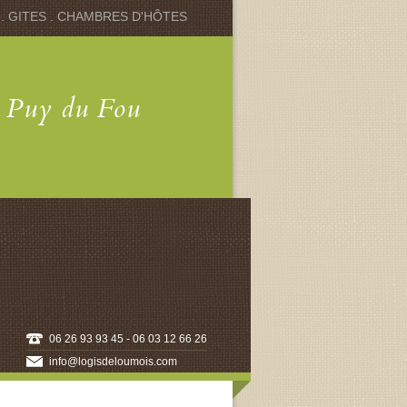
 . GITES . CHAMBRES D'HÔTES
u Puy du Fou
06 26 93 93 45 - 06 03 12 66 26
info@logisdeloumois.com