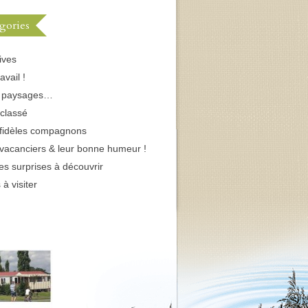
gories
ives
avail !
s paysages…
classé
fidèles compagnons
vacanciers & leur bonne humeur !
tes surprises à découvrir
 à visiter